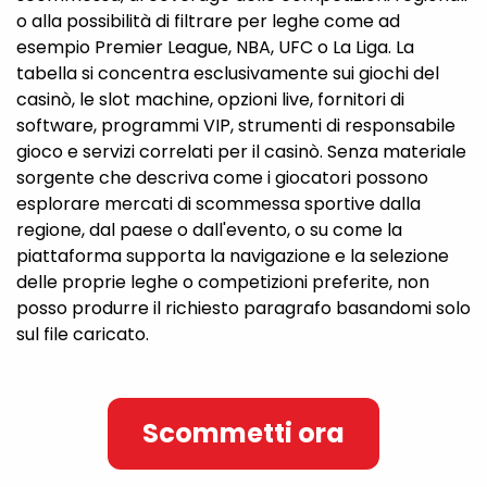
o alla possibilità di filtrare per leghe come ad
esempio Premier League, NBA, UFC o La Liga. La
tabella si concentra esclusivamente sui giochi del
casinò, le slot machine, opzioni live, fornitori di
software, programmi VIP, strumenti di responsabile
gioco e servizi correlati per il casinò. Senza materiale
sorgente che descriva come i giocatori possono
esplorare mercati di scommessa sportive dalla
regione, dal paese o dall'evento, o su come la
piattaforma supporta la navigazione e la selezione
delle proprie leghe o competizioni preferite, non
posso produrre il richiesto paragrafo basandomi solo
sul file caricato.
Scommetti ora