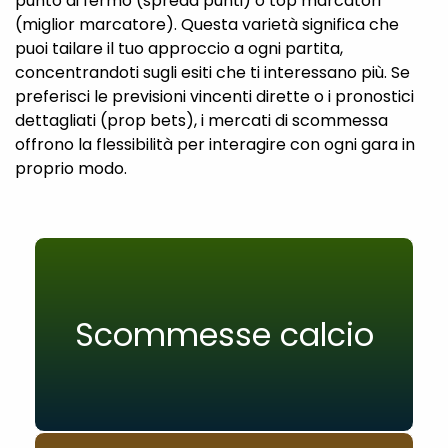
punto di fermo (spread punti) o top marcatori
(miglior marcatore). Questa varietà significa che
puoi tailare il tuo approccio a ogni partita,
concentrandoti sugli esiti che ti interessano più. Se
preferisci le previsioni vincenti dirette o i pronostici
dettagliati (prop bets), i mercati di scommessa
offrono la flessibilità per interagire con ogni gara in
proprio modo.
Scommesse calcio