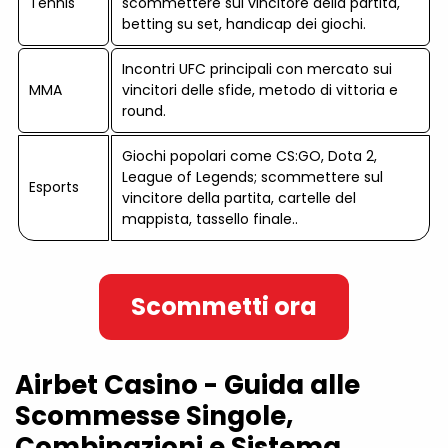
Tennis
scommettere sul vincitore della partita,
betting su set, handicap dei giochi.
Incontri UFC principali con mercato sui
MMA
vincitori delle sfide, metodo di vittoria e
round.
Giochi popolari come CS:GO, Dota 2,
League of Legends; scommettere sul
Esports
vincitore della partita, cartelle del
mappista, tassello finale..
Scommetti ora
Airbet Casino - Guida alle
Scommesse Singole,
Combinazioni e Sistema