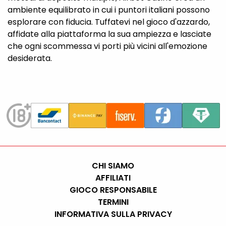
ambiente equilibrato in cui i puntori italiani possono
esplorare con fiducia. Tuffatevi nel gioco d'azzardo,
affidate alla piattaforma la sua ampiezza e lasciate
che ogni scommessa vi porti più vicini all'emozione
desiderata.
CHI SIAMO
AFFILIATI
GIOCO RESPONSABILE
TERMINI
INFORMATIVA SULLA PRIVACY