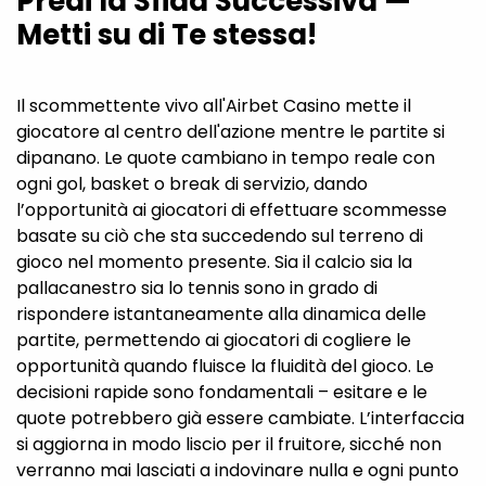
Predi la Sfida Successiva —
Metti su di Te stessa!
Il scommettente vivo all'Airbet Casino mette il
giocatore al centro dell'azione mentre le partite si
dipanano. Le quote cambiano in tempo reale con
ogni gol, basket o break di servizio, dando
l’opportunità ai giocatori di effettuare scommesse
basate su ciò che sta succedendo sul terreno di
gioco nel momento presente. Sia il calcio sia la
pallacanestro sia lo tennis sono in grado di
rispondere istantaneamente alla dinamica delle
partite, permettendo ai giocatori di cogliere le
opportunità quando fluisce la fluidità del gioco. Le
decisioni rapide sono fondamentali – esitare e le
quote potrebbero già essere cambiate. L’interfaccia
si aggiorna in modo liscio per il fruitore, sicché non
verranno mai lasciati a indovinare nulla e ogni punto