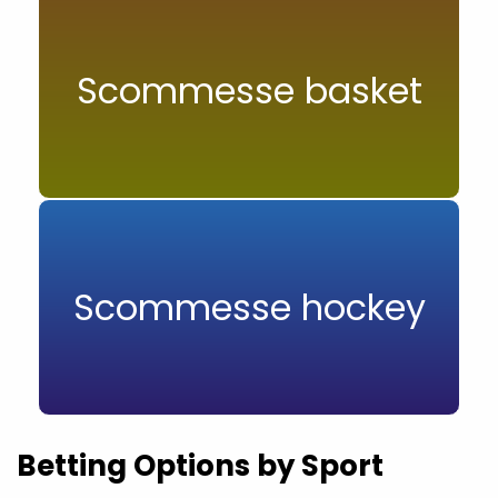
Scommesse basket
Scommesse hockey
Betting Options by Sport