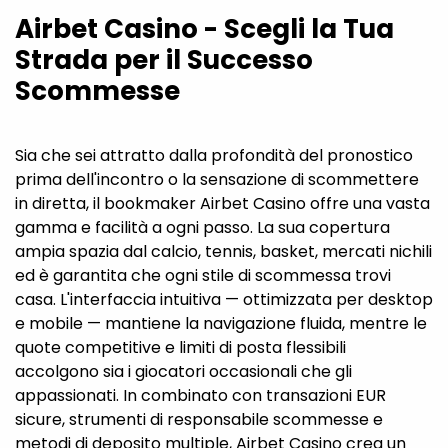
Airbet Casino - Scegli la Tua
Strada per il Successo
Scommesse
Sia che sei attratto dalla profondità del pronostico
prima dell'incontro o la sensazione di scommettere
in diretta, il bookmaker Airbet Casino offre una vasta
gamma e facilità a ogni passo. La sua copertura
ampia spazia dal calcio, tennis, basket, mercati nichili
ed è garantita che ogni stile di scommessa trovi
casa. L'interfaccia intuitiva — ottimizzata per desktop
e mobile — mantiene la navigazione fluida, mentre le
quote competitive e limiti di posta flessibili
accolgono sia i giocatori occasionali che gli
appassionati. In combinato con transazioni EUR
sicure, strumenti di responsabile scommesse e
metodi di deposito multiple, Airbet Casino crea un